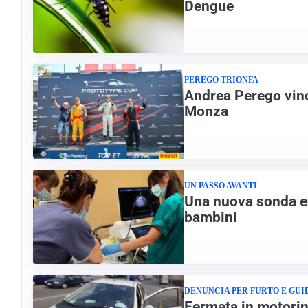
Dengue
PEREGO TRIONFA
Andrea Perego vinc
Monza
UN PASSO AVANTI
Una nuova sonda ec
bambini
DENUNCIA PER FURTO E GUI
Fermata in motorin