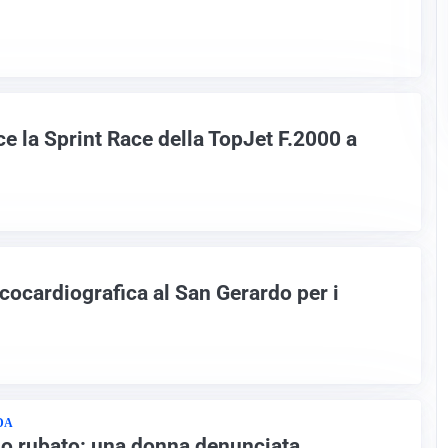
e la Sprint Race della TopJet F.2000 a
ocardiografica al San Gerardo per i
DA
o rubato: una donna denunciata