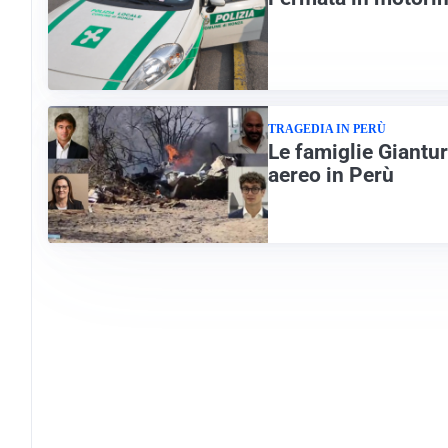
TRAGEDIA IN PERÙ
Le famiglie Giantur
aereo in Perù