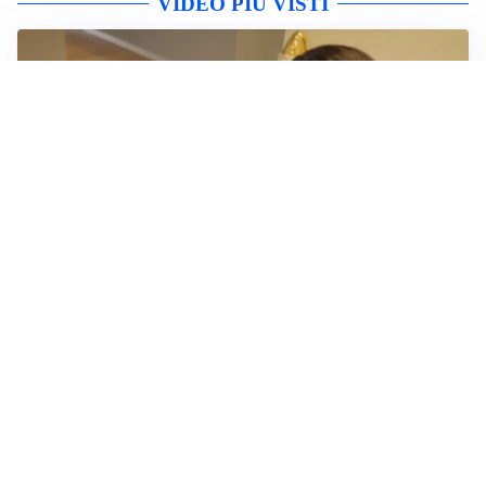
VIDEO PIÙ VISTI
NUOVO SPOT CONTRO ABBANDONO
La Polizia di Stato presenta un video di
sensibilizzazione sull’abbandono degli animali
Altri video